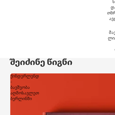
ს
დ
თხრ
ავ
მა
ლი
შეიძინე წიგნი
ქინდერლენდ
-
ბავშვობა
აღმოსავლეთ
ბერლინში