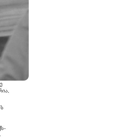
ე
ია.
-ს
ს-
ა