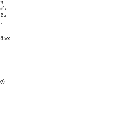
მო
იის
-მა
.
 მათ
7)