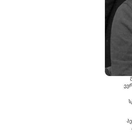
ევ
ს
პ