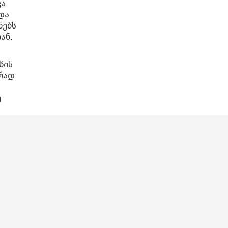
ვა
და
ნებს
ან.
ხის
რად
ე