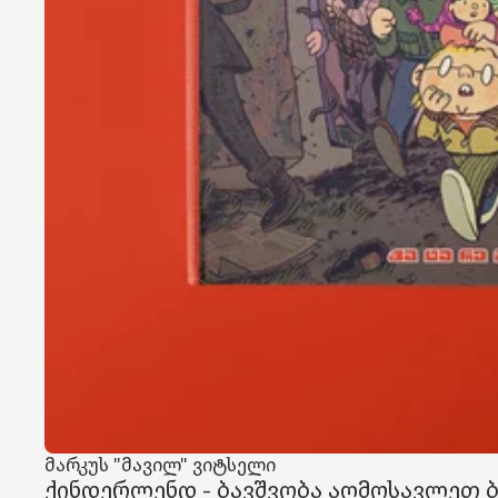
მარკუს "მავილ" ვიტსელი
ქინდერლენდ - ბავშვობა აღმოსავლეთ 