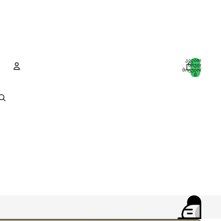
კალათის
სრული
მოცულობა:
0
ანგარიში
სხვა შესვლის ვარიანტები
შეკვეთები
პროფილი